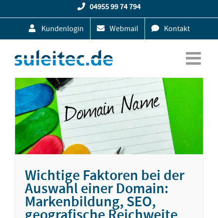
Zum
04955 99 74 794
Inhalt
Kundenlogin
Webmail
Kontakt
springen
Wichtige Faktoren bei der
Auswahl einer Domain:
Markenbildung, SEO,
geografische Reichweite