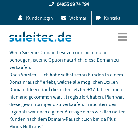
Zum
04955 99 74 794
Inhalt
Kundenlogin
Webmail
Kontakt
springen
Wenn Sie eine Domain besitzen und nicht mehr
benötigen, ist eine Option natürlich, diese Domain zu
verkaufen.
Doch Vorsicht – ich habe selbst schon Kunden in einem
Domainrausch“ erlebt, welche alle möglichen „tollen
Domain-Ideen“ (auf die in den letzten +37 Jahren noch
niemand gekommen war…) registriert haben. Plan war,
diese gewinnbringend zu verkaufen. Ernüchterndes
Ergebnis war nach eigener Aussage eines wirklich netten
Kunden nach dem Domain-Rausch : „ich bin da Plus
Minus Null raus“.