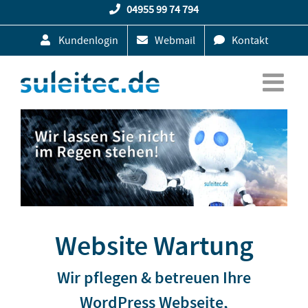
Zum
04955 99 74 794
Inhalt
Kundenlogin
Webmail
Kontakt
springen
Website Wartung
Wir pflegen & betreuen Ihre
WordPress Webseite,