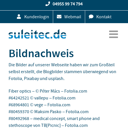
Zum
04955 99 74 794
Inhalt
Kundenlogin
Webmail
Kontakt
springen
Bildnachweis
Die Bilder auf unserer Webseite haben wir zum Großteil
selbst erstellt, die Blogbilder stammen überwiegend von
Fotolia, Pixabay und usplash.
Fiber optics – © Péter Mács – Fotolia.com
#64242521 © vallepu – Fotolia.com
#68964801 © vege – Fotolia.com
#80459370 © Maksim Pasko – Fotolia.com
#80492968 – medical concept, smart phone and
stethoscope von TB[Picnic] – Fotolia.com