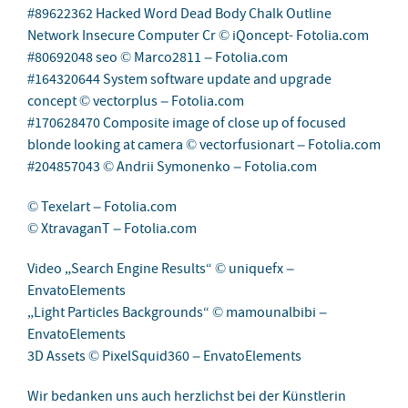
#89622362 Hacked Word Dead Body Chalk Outline
Network Insecure Computer Cr © iQoncept- Fotolia.com
#80692048 seo © Marco2811 – Fotolia.com
#164320644 System software update and upgrade
concept © vectorplus – Fotolia.com
#170628470 Composite image of close up of focused
blonde looking at camera © vectorfusionart – Fotolia.com
#204857043 © Andrii Symonenko – Fotolia.com
© Texelart – Fotolia.com
© XtravaganT – Fotolia.com
Video „Search Engine Results“ © uniquefx –
EnvatoElements
„Light Particles Backgrounds“ © mamounalbibi –
EnvatoElements
3D Assets © PixelSquid360 – EnvatoElements
Wir bedanken uns auch herzlichst bei der Künstlerin