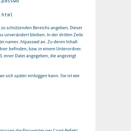
tpasswd
.html
 zu schützenden Bereichs angeben. Dieser
s unverändert bleiben. In der dritten Zeile
tei names .htpasswd an. Zu deren Inhalt
ner befinden, bzw. in einem Unterordner.
URL einer Datei angegeben, die angezeigt
n sich später einloggen kann. Sie ist wie
müssen die Passwörter per Crypt-Befehl