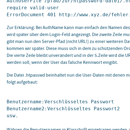
AuthUserFile /pfad/zur/htpassword-datei/.h
require valid-user
ErrorDocument 401 http://www.xyz.de/fehler
Zur Erklärung: Bei AuthName kann man einfach den Namen des
wird später über dem Login-Feld angezeigt. Die zweite Zeile mus
gibt man nun den Server-Pfad (nicht URL!) zu einer weiteren Da
kommen wir später. Diese muss sich in dem zu schützenden Ord
Die vierte Zeile bleibt unverändert und in der 5.Zeile wird die 
werden soll, wenn der User das falsche Kennwort eingibt.
Die Datei .htpasswd beinhaltet nun die User-Daten mit denen ma
folgt aufgebaut:
Benutzername:Verschlüsseltes Passwort
Benutzername2:Verschlüsseltes Passwort2
usw.
Währen die Benutzernamen in Klarschrift eingetragen werden, 