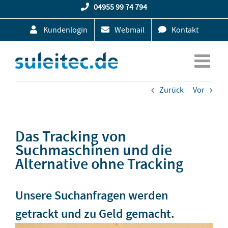
Zum
04955 99 74 794
Inhalt
Kundenlogin
Webmail
Kontakt
springen
Zurück
Vor
Das Tracking von
Suchmaschinen und die
Alternative ohne Tracking
Unsere Suchanfragen werden
getrackt und zu Geld gemacht.