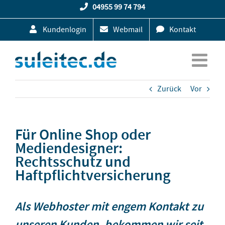
Zum
04955 99 74 794
Inhalt
Kundenlogin
Webmail
Kontakt
springen
Zurück
Vor
Für Online Shop oder
Mediendesigner:
Rechtsschutz und
Haftpflichtversicherung
Als Webhoster mit engem Kontakt zu
unseren Kunden, bekommen wir seit