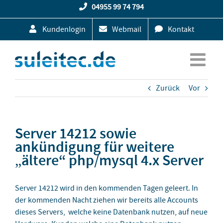
Zum
04955 99 74 794
Inhalt
Kundenlogin
Webmail
Kontakt
springen
Zurück
Vor
Server 14212 sowie
ankündigung für weitere
„ältere“ php/mysql 4.x Server
Server 14212 wird in den kommenden Tagen geleert. In
der kommenden Nacht ziehen wir bereits alle Accounts
dieses Servers, welche keine Datenbank nutzen, auf neue