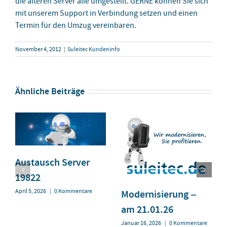
die älteren Server alle umgestellt. GERNE können Sie sich
mit unserem Support in Verbindung setzen und einen
Termin für den Umzug vereinbaren.
November 4, 2012
|
Suleitec Kundeninfo
Ähnliche Beiträge
Austausch Server
19822
April 5, 2026
|
0 Kommentare
Modernisierung –
am 21.01.26
Januar 16, 2026
|
0 Kommentare