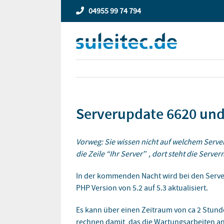
Zum
04955 99 74 794
Inhalt
springen
Serverupdate 6620 un
Vorweg: Sie wissen nicht auf welchem Server 
die Zeile “Ihr Server” , dort steht die Serve
In der kommenden Nacht wird bei den Servern
PHP Version von 5.2 auf 5.3 aktualisiert.
Es kann über einen Zeitraum von ca 2 Stund
rechnen damit, das die Wartungsarbeiten an