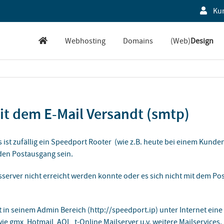
Ku
Webhosting
Domains
(Web)
Design
t dem E-Mail Versandt (smtp)
 ist zufällig ein Speedport Rooter (wie z.B. heute bei einem Kunde
den Postausgang sein.
erver nicht erreicht werden konnte oder es sich nicht mit dem P
in seinem Admin Bereich (http://speedport.ip) unter Internet eine
ie gmx, Hotmail, AOL, t-Online Mailserver u.v. weitere Mailservice