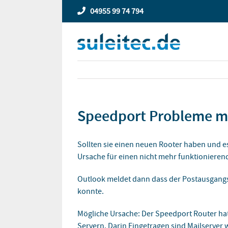
Zum
04955 99 74 794
Inhalt
springen
Speedport Probleme mi
Sollten sie einen neuen Rooter haben und es
Ursache für einen nicht mehr funktionieren
Outlook meldet dann dass der Postausgangss
konnte.
Mögliche Ursache: Der Speedport Router hat 
Servern. Darin Eingetragen sind Mailserver w