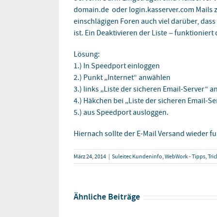
domain.de oder login.kasserver.com Mails zu 
einschlägigen Foren auch viel darüber, dass 
ist. Ein Deaktivieren der Liste – funktionier
Lösung:
1.) In Speedport einloggen
2.) Punkt „Internet“ anwählen
3.) links „Liste der sicheren Email-Server“ a
4.) Häkchen bei „Liste der sicheren Email-
5.) aus Speedport ausloggen.
Hiernach sollte der E-Mail Versand wieder f
März 24, 2014
|
Suleitec Kundeninfo
,
WebWork - Tipps, Tri
Ähnliche Beiträge