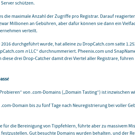
 Server schützen.
s die maximale Anzahl der Zugriffe pro Registrar. Darauf reagiert
e zwar Millionen an Gebühren, aber dafür können sie dann ein Vielfa
ternehmen verteilt.
te 2016 durchgeführt wurde, hat alleine zu DropCatch.com satte 1.25
opCatch.com
n
LLC“ durchnummeriert. Pheenix.com und SnapNames
diese drei Drop-Catcher damit drei Viertel aller Registrare, führe
passé
 „Probieren“ von .com-Domains („Domain Tasting“) ist inzwischen 
e .com-Domain bis zu fünf Tage nach Neuregistrierung bei voller G
e für die Bereinigung von Tippfehlern, führte aber zu massivem M
ic festzustellen. Gut besuchte Domains wurden behalten, und der Res