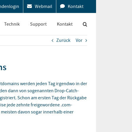
ndenlogin
Webmail
Kontakt
Technik
Support
Kontakt
Zurück
Vor
ns
tdomains werden jeden Tag irgendwo in der
erden dann von sogenannten Drop-Catch-
egistriert. Schon am ersten Tag der Rückgabe
eise jede zehnte freigewordene .com-
 meisten davon sogar innerhalb einer