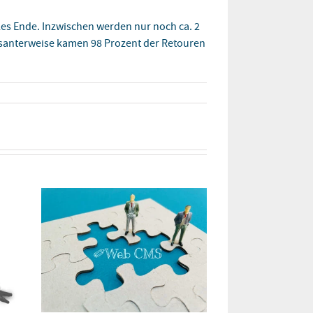
les Ende. Inzwischen werden nur noch ca. 2
essanterweise kamen 98 Prozent der Retouren
Google Fonts 
DSGVO konfor
Januar 12, 2024
|
0 Ko