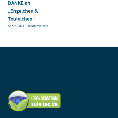
DANKE an
„Engelchen &
Teufelchen“
April 3, 2024
|
0 Kommentare