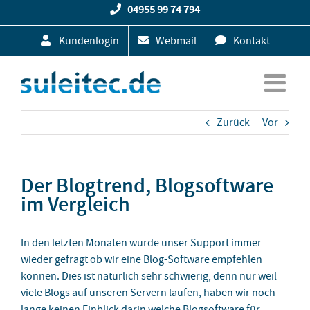
Zum
04955 99 74 794
Inhalt
Kundenlogin
Webmail
Kontakt
springen
Zurück
Vor
Der Blogtrend, Blogsoftware
im Vergleich
In den letzten Monaten wurde unser Support immer
wieder gefragt ob wir eine Blog-Software empfehlen
können. Dies ist natürlich sehr schwierig, denn nur weil
viele Blogs auf unseren Servern laufen, haben wir noch
lange keinen Einblick darin welche Blogsoftware für