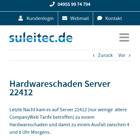
Zum
04955 99 74 794
Inhalt
Kundenlogin
Webmail
Kontakt
springen
Zurück
Vor
Hardwareschaden Server
22412
Letzte Nacht kam es auf Server 22412 (nur wenige ältere
CompanyWeb Tarife betroffen) zu einem
Hardwareschaden und damit zu einem Ausfall zwischen 4
und 8 Uhr Morgens.