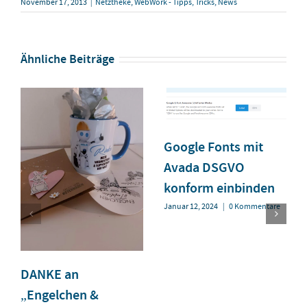
November 17, 2013
|
Netztheke
,
WebWork - Tipps, Tricks, News
Ähnliche Beiträge
Google Fonts mit
Avada DSGVO
konform einbinden
Januar 12, 2024
|
0 Kommentare
DANKE an
„Engelchen &