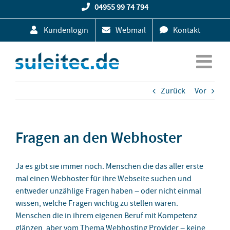
Zum
04955 99 74 794
Inhalt
Kundenlogin
Webmail
Kontakt
springen
Zurück
Vor
Fragen an den Webhoster
Ja es gibt sie immer noch. Menschen die das aller erste
mal einen Webhoster für ihre Webseite suchen und
entweder unzählige Fragen haben – oder nicht einmal
wissen, welche Fragen wichtig zu stellen wären.
Menschen die in ihrem eigenen Beruf mit Kompetenz
glänzen, aber vom Thema Webhosting Provider – keine