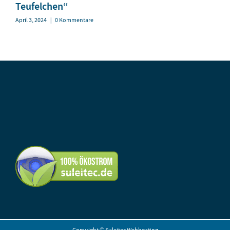
Teufelchen“
April 3, 2024
|
0 Kommentare
Copyright ©
Suleitec Webhosting