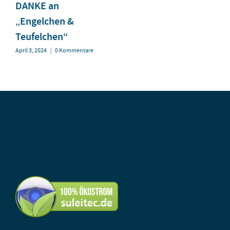
DANKE an
„Engelchen &
Teufelchen“
April 3, 2024
|
0 Kommentare