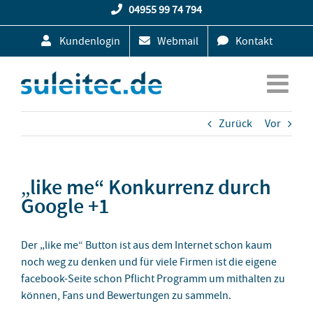
Zum
04955 99 74 794
Inhalt
Kundenlogin
Webmail
Kontakt
springen
Zurück
Vor
„like me“ Konkurrenz durch
Google +1
Der „like me“ Button ist aus dem Internet schon kaum
noch weg zu denken und für viele Firmen ist die eigene
facebook-Seite schon Pflicht Programm um mithalten zu
können, Fans und Bewertungen zu sammeln.