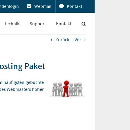
ndenlogin
Webmail
Kontakt
Technik
Support
Kontakt
Zurück
Vor
osting Paket
m häufigsten gebuchte
z des Webmasters höher