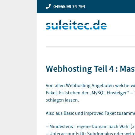
Zum
04955 99 74 794
Inhalt
springen
Webhosting Teil 4 : Ma
Von allen Webhosting Angeboten welche wir
Paket. Es ist eben der „MySQL Einsteiger“ 
schlagen lassen.
Also aus Basic und Improved Paket zusamme
– Mindestens 1 eigene Domain nach Wahl (.de 
– Unteraccounts für Subdomains oder weite