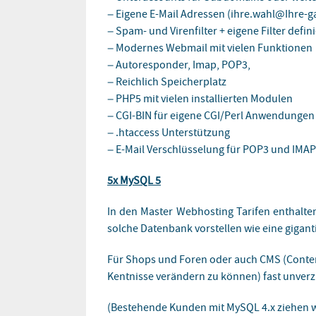
– Eigene E-Mail Adressen (ihre.wahl@Ihre-
– Spam- und Virenfilter + eigene Filter defin
– Modernes Webmail mit vielen Funktionen
– Autoresponder, Imap, POP3,
– Reichlich Speicherplatz
– PHP5 mit vielen installierten Modulen
– CGI-BIN für eigene CGI/Perl Anwendungen
– .htaccess Unterstützung
– E-Mail Verschlüsselung für POP3 und IMAP
5x MySQL 5
In den Master Webhosting Tarifen enthalte
solche Datenbank vorstellen wie eine gigant
Für Shops und Foren oder auch CMS (Conte
Kentnisse verändern zu können) fast unverz
(Bestehende Kunden mit MySQL 4.x ziehen wi