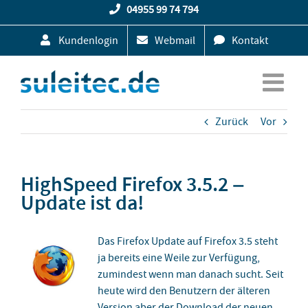
Zum
04955 99 74 794
Inhalt
Kundenlogin
Webmail
Kontakt
springen
Zurück
Vor
HighSpeed Firefox 3.5.2 –
Update ist da!
Das Firefox Update auf Firefox 3.5 steht
ja bereits eine Weile zur Verfügung,
zumindest wenn man danach sucht. Seit
heute wird den Benutzern der älteren
Version aber der Download der neuen