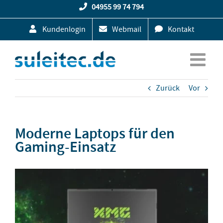
Zum
04955 99 74 794
Inhalt
Kundenlogin
Webmail
Kontakt
springen
Zurück
Vor
Moderne Laptops für den
Gaming-Einsatz