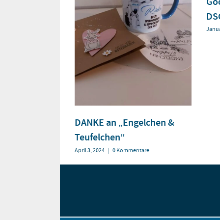
Goo
DS
Janua
DANKE an „Engelchen &
Teufelchen“
April 3, 2024
|
0 Kommentare