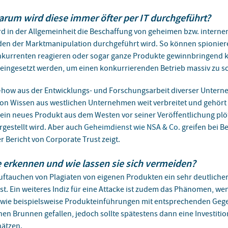
arum wird diese immer öfter per IT durchgeführt?
d in der Allgemeinheit die Beschaffung von geheimen bzw. intern
den der Marktmanipulation durchgeführt wird. So können spionie
Konkurrenten reagieren oder sogar ganze Produkte gewinnbringend k
eingesetzt werden, um einen konkurrierenden Betrieb massiv zu s
ow-how aus der Entwicklungs- und Forschungsarbeit diverser Unter
von Wissen aus westlichen Unternehmen weit verbreitet und gehört
 ein neues Produkt aus dem Westen vor seiner Veröffentlichung plö
estellt wird. Aber auch
Geheimdienst wie NSA & Co.
greifen bei B
r Bericht von Corporate Trust zeigt.
e erkennen und wie lassen sie sich vermeiden?
 Auftauchen von Plagiaten von eigenen Produkten ein sehr deutlich
st. Ein weiteres Indiz für eine Attacke ist zudem das Phänomen, w
te wie beispielsweise Produkteinführungen mit entsprechenden Ge
chen Brunnen gefallen, jedoch sollte spätestens dann eine Investiti
hätzen.