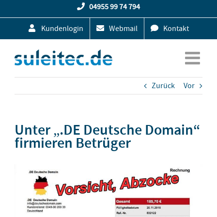
Zum
04955 99 74 794
Inhalt
Kundenlogin
Webmail
Kontakt
springen
Zurück
Vor
Unter „.DE Deutsche Domain“
firmieren Betrüger