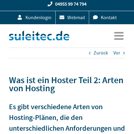
Zum
04955 99 74 794
Inhalt
Kundenlogin
Webmail
Kontakt
springen
Zurück
Vor
Was ist ein Hoster Teil 2: Arten
von Hosting
Es gibt verschiedene Arten von
Hosting-Plänen, die den
unterschiedlichen Anforderungen und