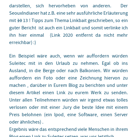
darstellen, sich hervorheben von anderen. Der
SeouxIndianer hat z.B. eine sehr ausführliche Erläuterung
mit
10
13 ! Tipps zum Thema Linkbait geschrieben, so ein
guter Bericht ist auch ein Linkbait und somit verlinke ich
ihn hier einmal (Link 2020 entfernt da nicht mehr
erreichbar) :)
Ein Beispiel wäre auch, wenn wir auffordern würden
Suleitec mit in den Urlaub zu nehmen. Egal ob ins
Ausland, in die Berge oder nach Balkonien. Wir würden
auffordern ein Foto oder eine Zeichnung hiervon zu
machen , darüber in Eurem Blog zu berichten und unter
diesem Artikel einen Link zu eurem Werk zu senden.
Unter allen Teilnehmern würden wir irgend etwas tolles
verlosen oder mit einer Jury die beste Idee mit einem
Preis belohnen (ein Ipod, eine Software, einen Server
oder ähnliches) .
Ergebnis wäre das entsprechend viele Menschen in ihrem
Blog einen Link zu Suleitec setzen, was uns letztlich