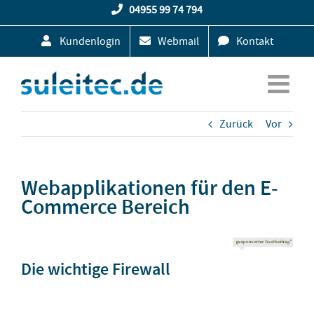
Zum
04955 99 74 794
Inhalt
Kundenlogin
Webmail
Kontakt
springen
Zurück
Vor
Webapplikationen für den E-
Commerce Bereich
Die wichtige Firewall