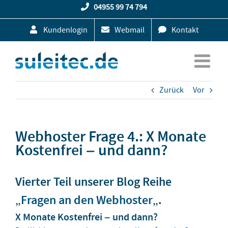
Zum
04955 99 74 794
Inhalt
Kundenlogin
Webmail
Kontakt
springen
Zurück
Vor
Webhoster Frage 4.: X Monate
Kostenfrei – und dann?
Vierter Teil unserer Blog Reihe
„
Fragen an den Webhoster
„.
X Monate Kostenfrei – und dann?