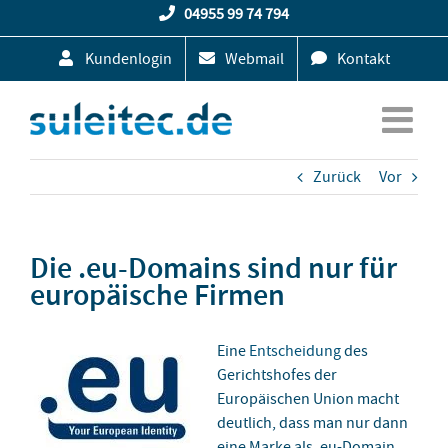
Zum
04955 99 74 794
Inhalt
Kundenlogin
Webmail
Kontakt
springen
Zurück
Vor
Die .eu-Domains sind nur für
europäische Firmen
Eine
Entscheidung
des
Gerichtshofes der
Europäischen Union macht
deutlich, dass man nur dann
eine Marke als .eu-Domain