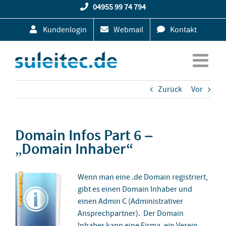
Zum
04955 99 74 794
Inhalt
Kundenlogin
Webmail
Kontakt
springen
Zurück
Vor
Domain Infos Part 6 –
„Domain Inhaber“
Wenn man eine .de Domain registriert,
gibt es einen Domain Inhaber und
einen Admin C (Administrativer
Ansprechpartner). Der Domain
Inhaber kann eine Firma, ein Verein