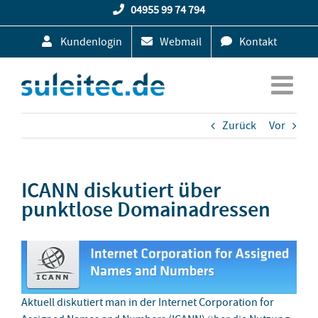
Zum
04955 99 74 794
Inhalt
Kundenlogin
Webmail
Kontakt
springen
Zurück
Vor
ICANN diskutiert über
punktlose Domainadressen
Aktuell diskutiert man in der Internet Corporation for